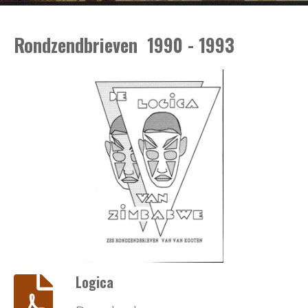
Rondzendbrieven 1990 - 1993
Logica