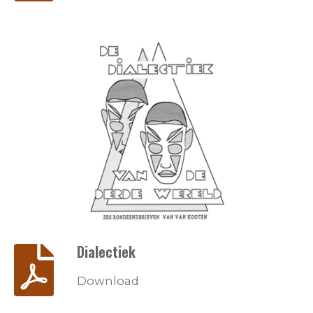
Dialectiek
Download