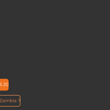
5 20
r Zambia ?