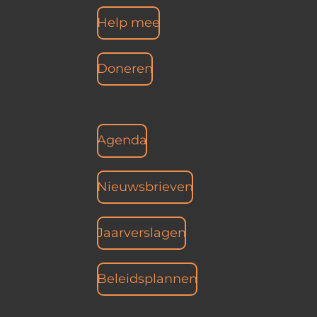
Help mee
Doneren
Agenda
Nieuwsbrieven
Jaarverslagen
Beleidsplannen