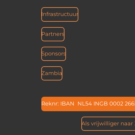
Infrastructuur
Partners
Sponsors
Zambia
Reknr: IBAN NL54 INGB 0002 266
Als vrijwilliger naa