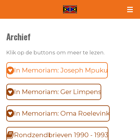
Ga
direct
naar
Archief
de
hoofdinhoud
Klik op de buttons om meer te lezen.
In Memoriam: Joseph Mpuku
In Memoriam: Ger Limpens
In Memoriam: Oma Roelevink
Rondzendbrieven 1990 - 1993