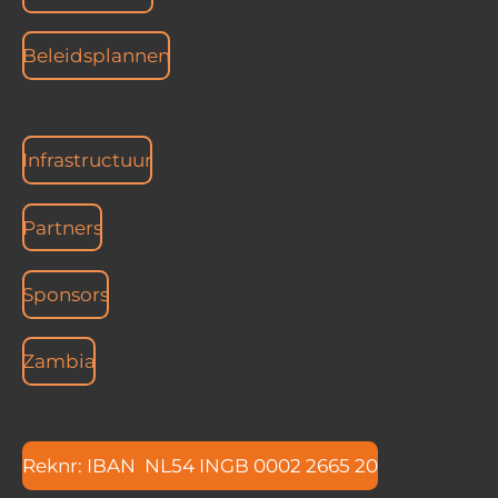
Beleidsplannen
Infrastructuur
Partners
Sponsors
Zambia
Reknr: IBAN NL54 INGB 0002 2665 20