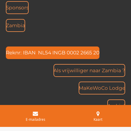
Sponsors
Zambia
Reknr: IBAN NL54 INGB 0002 2665 20
Als vrijwilliger naar Zambia ?
MaKeWoCo Lodge
Archief
© 2024 - 2026 joyofatoy.nl
E-mailadres
Kaart
Powered by
JouwWeb